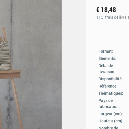
€ 18,48
TTC, frais de
livra
Format:
Éléments:
Délai de
livraison:
Disponibilité:
Référence:
Thématiques:
Pays de
fabrication:
Largeur (cm):
Hauteur (cm):
Nombre de