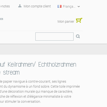
-notes
Mon compte client
Français
RES
Mon panier
 auf Keilrahmen/ Echtholzrahmen
e stream
de papier navigue à contre-courant, ses lignes
nt du dynamisme à un fond sobre. Cette toile imprimée
 d'une décoration murale qui manque de caractère,
he de réflexion et d'élégance minimaliste à votre
pour stimuler la conversation.