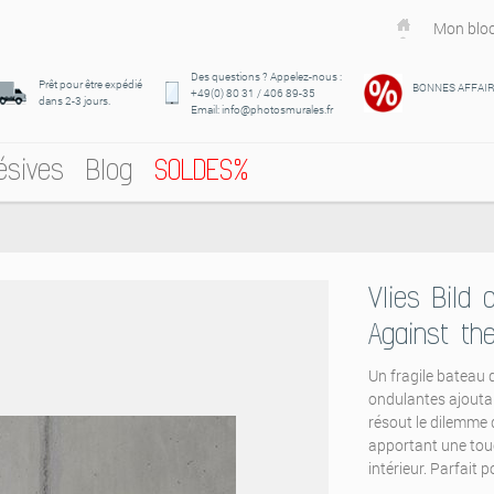
Mon bloc
Des questions ? Appelez-nous :
Prêt pour être expédié
BONNES AFFAI
+49(0) 80 31 / 406 89-35
dans 2-3 jours.
Email: info@photosmurales.fr
ésives
Blog
SOLDES%
Vlies Bild
Against th
Un fragile bateau 
ondulantes ajouta
résout le dilemme
apportant une touc
intérieur. Parfait 