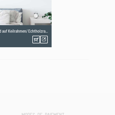
Vlies Bild auf Keilrahmen/ Echtholzrahmen Circular
*
€ 29,08