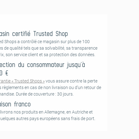
sin certifié Trusted Shop
ed Shops a contrôlé ce magasin sur plus de 100
es de qualité tels que sa solvabilité, sa transparence
ix, son service client et sa protection des données.
ection du consommateur jusqu’à
0 €
rantie « Trusted Shops »
vous assure contre la perte
s règlements en cas de non livraison ou d’un retour de
andise. Durée de couverture : 30 jours.
aison franco
livrons nos produits en Allemagne, en Autriche et
quelques autres pays européens sans frais de port.