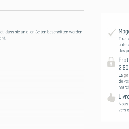
Maga
et, dass sie an allen Seiten beschnitten werden
eht.
Trust
critèr
des pr
Prot
2.50
La
ga
de vo
march
Livr
Nous 
vers 