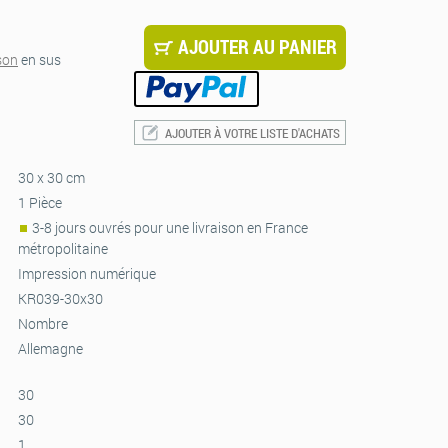
AJOUTER AU PANIER
ison
en sus
AJOUTER À VOTRE LISTE D'ACHATS
30 x 30 cm
1 Pièce
3-8 jours ouvrés pour une livraison en France
métropolitaine
Impression numérique
KR039-30x30
Nombre
Allemagne
30
30
1