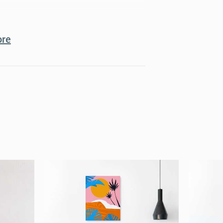
re
hick. Unsere Step-by-Step Anleitung zum
erfekt an die Wand anzubringen und ein optimales