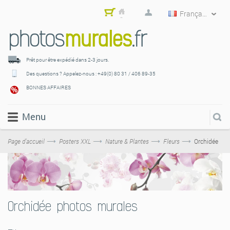
Français
Mon
pani
er
Prêt pour être expédié
dans 2-3 jours.
Des questions ? Appelez-nous :
+49(0) 80 31 / 406 89-35
BONNES AFFAIRES
Menu
Page d’accueil
Posters XXL
Nature & Plantes
Fleurs
Orchidée
Orchidée photos murales