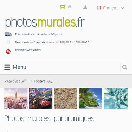
Français
Mon
pani
er
Prêt pour être expédié
dans 2-3 jours.
Des questions ? Appelez-nous :
+49(0) 80 31 / 406 89-35
BONNES AFFAIRES
Menu
Page d’accueil
Posters XXL
Photos murales panoramiques