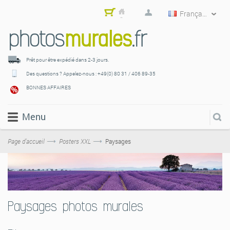
Français
Mon
pani
er
Prêt pour être expédié
dans 2-3 jours.
Des questions ? Appelez-nous :
+49(0) 80 31 / 406 89-35
BONNES AFFAIRES
Menu
Page d’accueil
Posters XXL
Paysages
Paysages photos murales