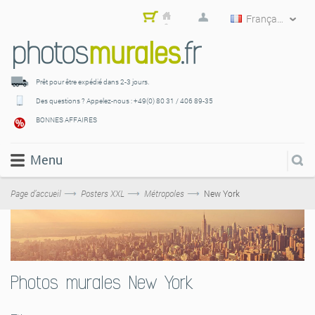
Français
Mon
pani
er
Prêt pour être expédié
dans 2-3 jours.
Des questions ? Appelez-nous :
+49(0) 80 31 / 406 89-35
BONNES AFFAIRES
Menu
Page d’accueil
Posters XXL
Métropoles
New York
Photos murales New York