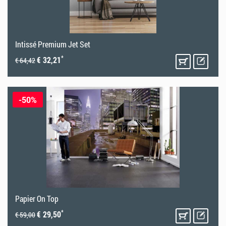
Intissé Premium Jet Set
*
€ 32,21
€ 64,42
-50%
Papier On Top
*
€ 29,50
€ 59,00