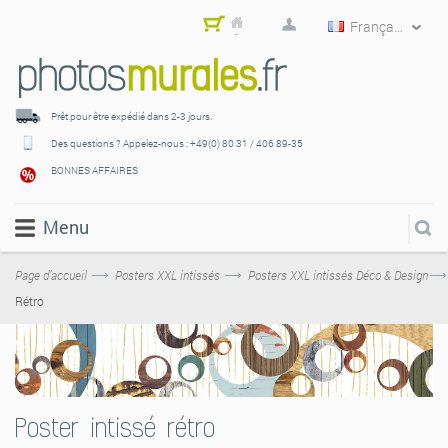
Français
Mon
pani
er
Prêt pour être expédié
dans 2-3 jours.
Des questions ? Appelez-nous :
+49(0) 80 31 / 406 89-35
BONNES AFFAIRES
Menu
Page d’accueil
Posters XXL intissés
Posters XXL intissés Déco & Design
Rétro
Poster intissé rétro