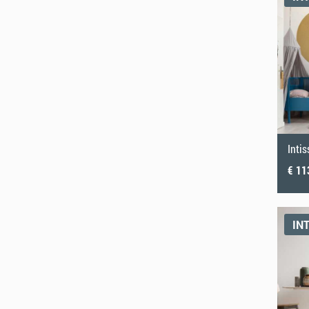
Inti
€ 11
IN