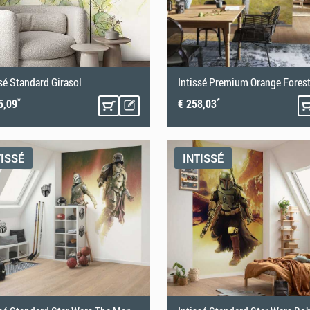
ssé Standard Girasol
Intissé Premium Orange Fores
*
*
5,09
€ 258,03
TISSÉ
INTISSÉ