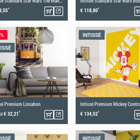
Intissé Standard Star Wars The Mandalorian Flight
*
*
9,55
€ 118,80
0%
INTISSÉ
TISSÉ
ssé Premium Lissabon
Intissé Premium Mickey Contr
*
*
€ 32,21
€ 134,52
42
TISSÉ
INTISSÉ