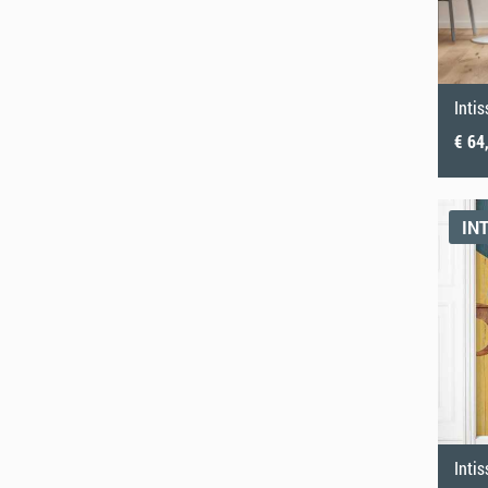
€ 64
IN
Inti