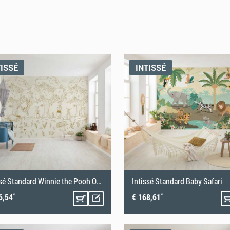
TISSÉ
INTISSÉ
Intissé Standard Winnie the Pooh Outdoors
Intissé Standard Baby Safari
*
*
6,54
€ 168,61