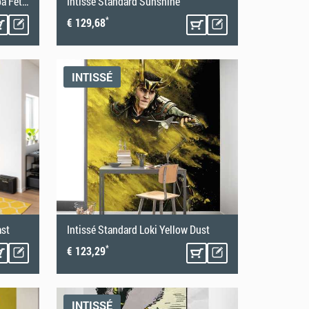
Intissé Standard Star Wars Boba Fett Sneaking Up
Intissé Standard Sunshine
*
€ 129,68
INTISSÉ
ast
Intissé Standard Loki Yellow Dust
*
€ 123,29
INTISSÉ