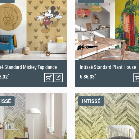
ssé Standard Mickey Tap dance
Intissé Standard Plant House
*
*
3,32
€ 86,33
TISSÉ
INTISSÉ