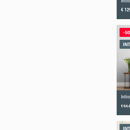
€ 12
-5
IN
Inti
€ 64,
IN