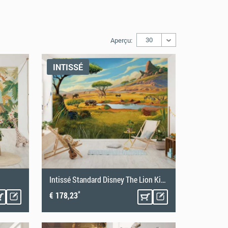
30
Aperçu:
INTISSÉ
Intissé Standard Disney The Lion King Savanna
*
€ 178,23