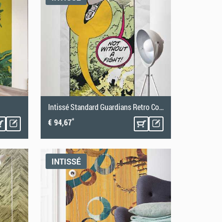
Intissé Standard Guardians Retro Comic Rocket Raccoon
*
€ 94,67
INTISSÉ