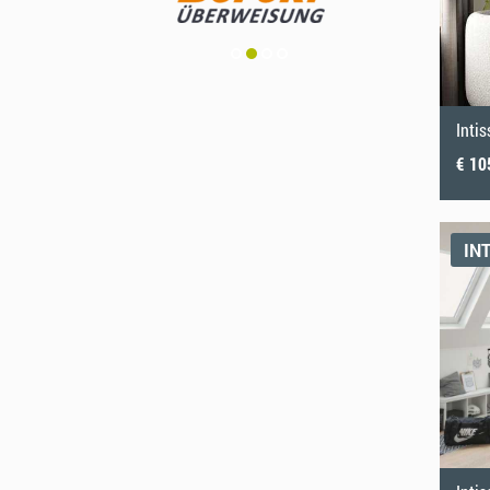
Inti
€ 10
IN