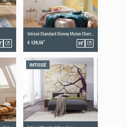
t
Intissé Standard Disney Mulan Cherry Blossoms
*
€ 129,55
INTISSÉ