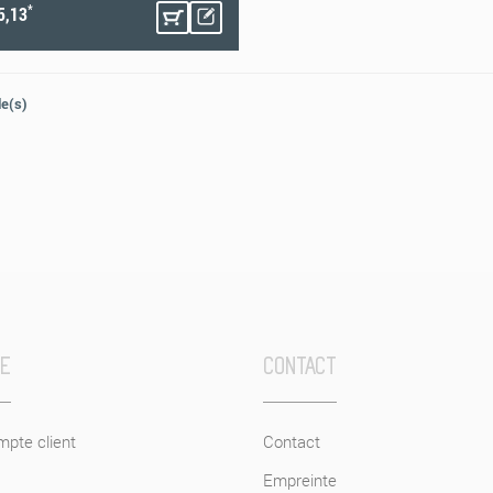
*
5,13
le(s)
CE
CONTACT
pte client
Contact
Empreinte