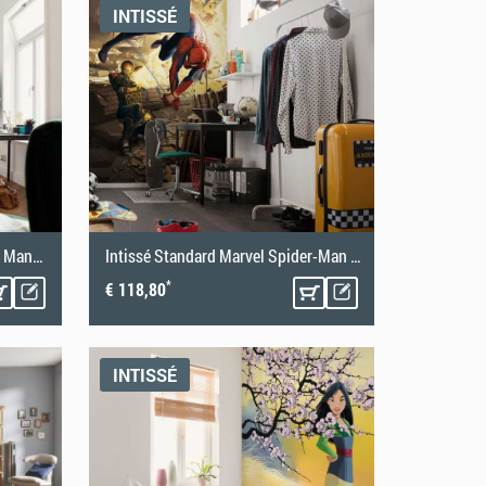
INTISSÉ
Intissé Standard Star Wars The Mandalorian and Grogu Mission
Intissé Standard Marvel Spider-Man Dodge
*
€ 118,80
INTISSÉ