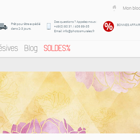
Mon bloc
Des questions ? Appelez-nous :
Prêt pour être expédié
BONNES AFFAI
+49(0) 80 31 / 406 89-35
dans 2-3 jours.
Email: info@photosmurales.fr
ésives
Blog
SOLDES%