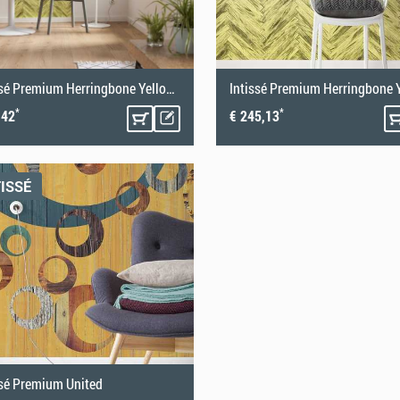
Intissé Premium Herringbone Yellow Panel
Intissé Premium Herringbone 
*
*
,42
€ 245,13
TISSÉ
ssé Premium United