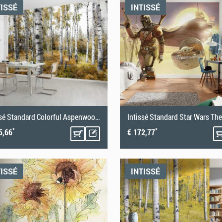
TISSÉ
INTISSÉ
Intissé Standard Colorful Aspenwoods
*
*
5,66
€ 172,77
TISSÉ
INTISSÉ