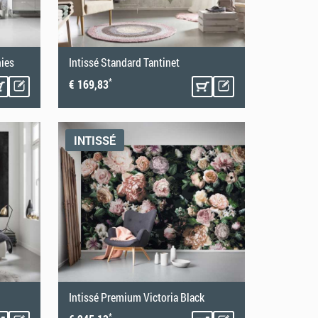
nies
Intissé Standard Tantinet
*
€ 169,83
INTISSÉ
Intissé Premium Victoria Black
*