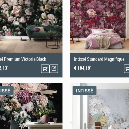
ssé Premium Victoria Black
Intissé Standard Magnifique
*
*
5,13
€ 184,19
TISSÉ
INTISSÉ