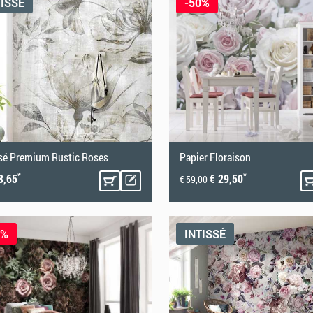
TISSÉ
-50%
ssé Premium Rustic Roses
Papier Floraison
*
*
8,65
€ 29,50
€ 59,00
0%
INTISSÉ