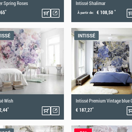
er Spring Roses
Intissé Shalimar
*
*
,65
€ 108,50
À partir de:
TISSÉ
INTISSÉ
ssé Wish
Intissé Premium Vintage blue 
*
*
2,44
€ 187,27