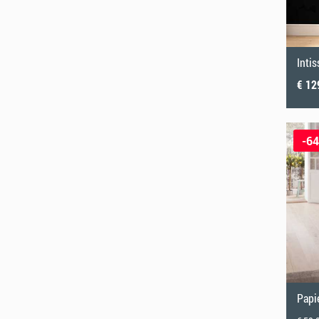
Inti
€ 12
-6
Papi