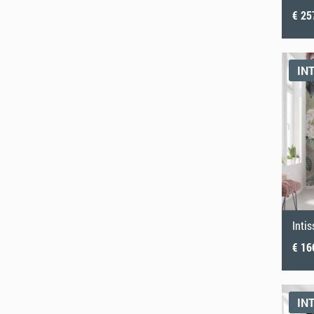
€ 25
IN
Inti
€ 16
IN