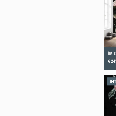
Inti
€ 24
IN