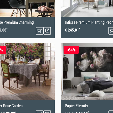
ssé Premium Charming
Intissé Premium Planting Peo
*
*
9,06
€ 245,81
4%
-64%
er Rose Garden
Papier Eternity
*
*