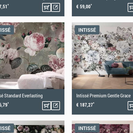
*
*
7,51
€ 59,00
TISSÉ
INTISSÉ
ssé Standard Everlasting
Intissé Premium Gentle Grace
*
*
6,79
€ 187,27
TISSÉ
INTISSÉ