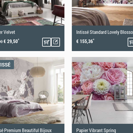
er Velvet
Intissé Standard Lovely Bloss
*
*
€ 29,50
€ 155,36
00
TISSÉ
ssé Premium Beautiful Bijoux
Papier Vibrant Spring