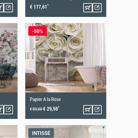
*
€ 177,61
-50%
Papier A la Rose
*
€ 29,50
€ 59,00
INTISSÉ