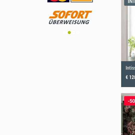
IN
Inti
€ 12
-5