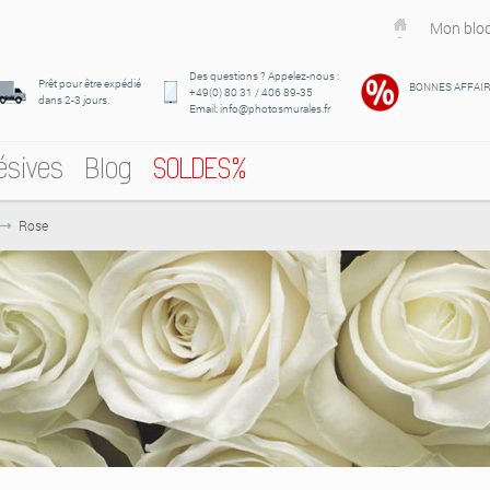
Mon bloc
Des questions ? Appelez-nous :
Prêt pour être expédié
BONNES AFFAI
+49(0) 80 31 / 406 89-35
dans 2-3 jours.
Email: info@photosmurales.fr
ésives
Blog
SOLDES%
Rose