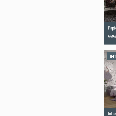
Papi
€ 59,
IN
Inti