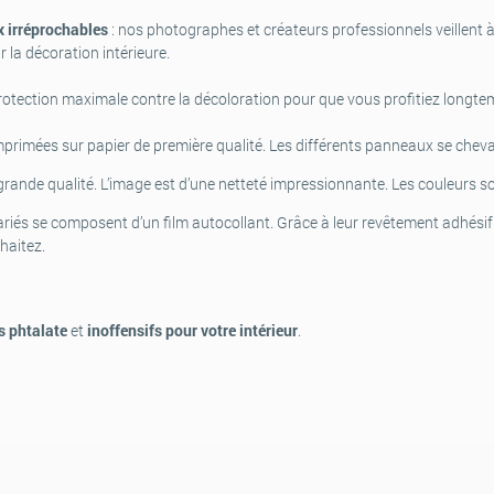
 irréprochables
: nos photographes et créateurs professionnels veillent à
r la décoration intérieure.
rotection maximale contre la décoloration pour que vous profitiez longt
mprimées sur papier de première qualité. Les différents panneaux se chev
 grande qualité. L’image est d’une netteté impressionnante. Les couleurs so
és se composent d’un film autocollant. Grâce à leur revêtement adhésif sp
haitez.
s phtalate
et
inoffensifs pour votre intérieur
.