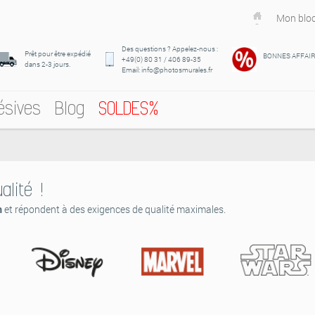
Mon bloc
Des questions ? Appelez-nous :
Prêt pour être expédié
BONNES AFFAI
+49(0) 80 31 / 406 89-35
dans 2-3 jours.
Email: info@photosmurales.fr
ésives
Blog
SOLDES%
alité !
m
et répondent à des exigences de qualité maximales.