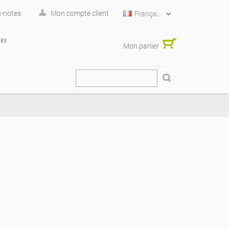
-notes
Mon compte client
Français
RES
Mon panier