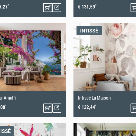
*
*
7,27
€ 131,59
INTISSÉ
er Amalfi
Intissé La Maison
*
*
,00
€ 132,44
TISSÉ