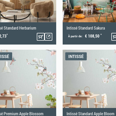
ssé Standard Herbarium
Intissé Standard Sakura
*
*
2,73
€ 108,50
À partir de:
TISSÉ
INTISSÉ
ssé Premium Apple Blossom
Intissé Standard Apple Bloom