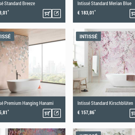
ssé Standard Breeze
Intissé Standard Merian Blue
*
*
3,01
€ 183,01
TISSÉ
INTISSÉ
ssé Premium Hanging Hanami
Intissé Standard Kirschblüten
*
*
5,81
€ 157,86