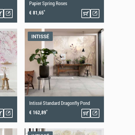
Papier Spring Roses
*
€ 81,65
INTISSÉ
Intissé Standard Dragonfly Pond
*
€ 162,89