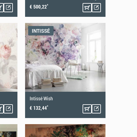
*
€ 500,22
INTISSÉ
Intissé Wish
*
€ 132,44