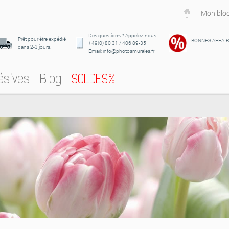
Mon bloc
Des questions ? Appelez-nous :
Prêt pour être expédié
BONNES AFFAI
+49(0) 80 31 / 406 89-35
dans 2-3 jours.
Email: info@photosmurales.fr
ésives
Blog
SOLDES%