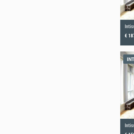
Inti
€ 18
IN
Inti