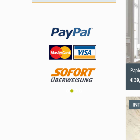
Forêt
(1)
vintage & rétro
(110)
Formes 3D
(1)
Jungle
(16)
Montagnes
(1)
Nature morte
(7)
Pierre & Béton
(5)
Plage & Mer
(1)
Prairie & Herbe
(18)
Rayures
(1)
Rétro
(3)
Roses
(46)
Papi
Skylines
(2)
€ 39
IN