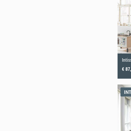
Intis
€ 87
IN