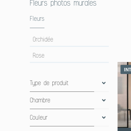
Fleurs photos murales
Fleurs
Orchidée
Rose
IN
Type de produit
Chambre
papier peint panoramique
(237)
Couleur
Bureau
(1)
Chambre à coucher
(8)