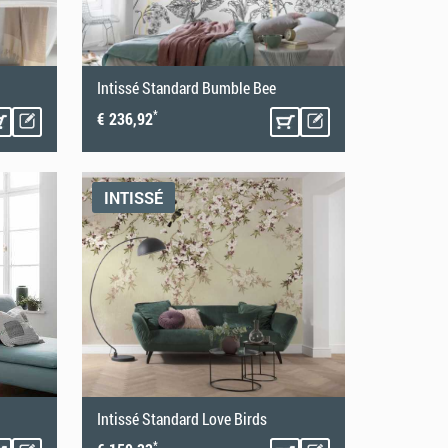
Intissé Standard Bumble Bee
*
€ 236,92
INTISSÉ
Intissé Standard Love Birds
*