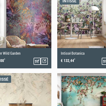
INTISSÉ
er Wild Garden
Intissé Botanica
*
*
,00
€ 132,44
TISSÉ