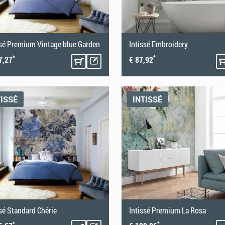
ssé Premium Vintage blue Garden
Intissé Embroidery
*
*
7,27
€ 87,92
TISSÉ
INTISSÉ
ssé Standard Chérie
Intissé Premium La Rosa
*
*