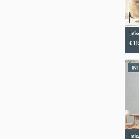
Inti
€ 11
IN
Inti