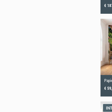
€ 18
Papi
€ 59
IN