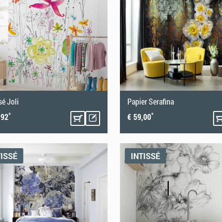
sé Joli
Papier Serafina
*
*
,92
€ 59,00
TISSÉ
INTISSÉ