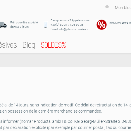
Mon bloc
Des questions ? Appelez-nous :
Prêt pour être expédié
BONNES AFFAI
+49(0) 80 31 / 406 89-35
dans 2-3 jours.
Email: info@photosmurales.fr
ésives
Blog
SOLDES%
élai de 14 jours, sans indication de motif. Ce délai de rétractation de 14 
rez en possession de la dernière marchandise commandée.
s informer (
Komar Products GmbH & Co. KG Georg-Müller-Straße 2 D-830
at par déclaration explicite (par exemple par courrier postal, fax ou courrier