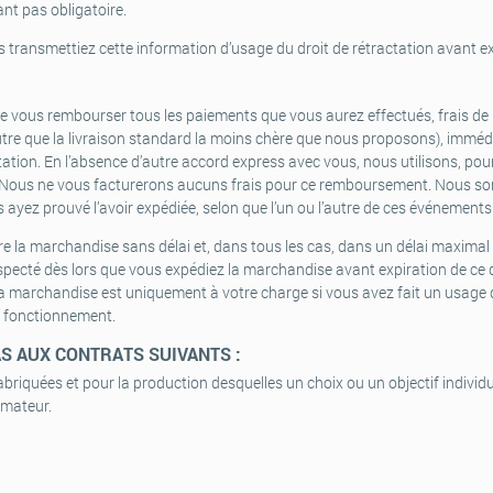
ant pas obligatoire.
ous transmettiez cette information d’usage du droit de rétractation avant ex
vous rembourser tous les paiements que vous aurez effectués, frais de li
utre que la livraison standard la moins chère que nous proposons), immé
tation. En l’absence d’autre accord express avec vous, nous utilisons, p
. Nous ne vous facturerons aucuns frais pour ce remboursement. Nous so
yez prouvé l’avoir expédiée, selon que l’un ou l’autre de ces événements 
 la marchandise sans délai et, dans tous les cas, dans un délai maximal
specté dès lors que vous expédiez la marchandise avant expiration de ce dél
la marchandise est uniquement à votre charge si vous avez fait un usage
de fonctionnement.
AS AUX CONTRATS SUIVANTS :
briquées et pour la production desquelles un choix ou un objectif individ
mmateur.