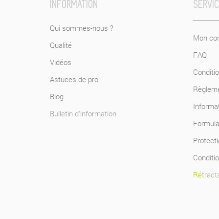
INFORMATION
SERVI
Qui sommes-nous ?
Mon com
Qualité
FAQ
Vidéos
Conditio
Astuces de pro
Règlem
Blog
Informat
Bulletin d'information
Formulai
Protect
Conditi
Rétracta