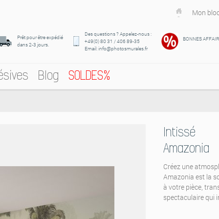
Mon bloc
Des questions ? Appelez-nous :
Prêt pour être expédié
BONNES AFFAI
+49(0) 80 31 / 406 89-35
dans 2-3 jours.
Email: info@photosmurales.fr
ésives
Blog
SOLDES%
Intissé
Amazonia
Créez une atmosph
Amazonia est la so
à votre pièce, tra
spectaculaire qui i