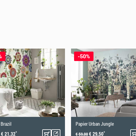
hick. Unsere Step-by-Step Anleitung zum
%
-50%
erfekt an die Wand anzubringen und ein optimales
 Brazil
Papier Urban Jungle
*
*
€ 21,32
€ 29,50
€ 59,00