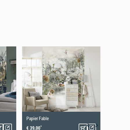
INTISSÉ
Papier Fable
Intissé Pr
*
*
€ 39,00
€ 193,49