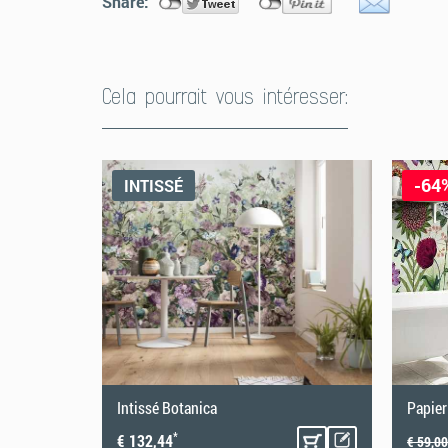
Share:
Cela pourrait vous intéresser:
Papiertapeten
Papiertapeten erfordern beim Anbringen ein wenig Gesc
-64
INTISSÉ
richtigen Tapezieren hilft Dir dabei, die Papiertapete p
Ergebnis zu erhalten.
Intissé Botanica
Papier
*
€ 132,44
€ 59,00