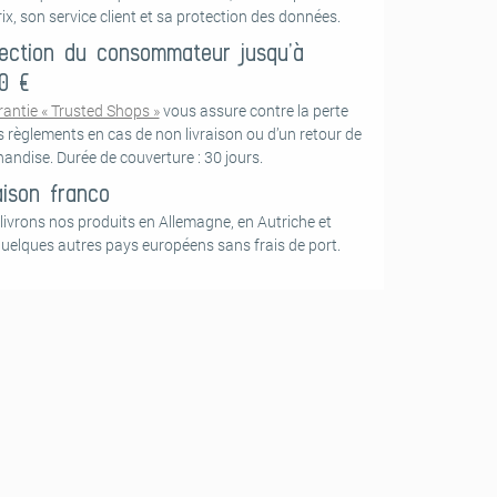
ix, son service client et sa protection des données.
ection du consommateur jusqu’à
0 €
rantie « Trusted Shops »
vous assure contre la perte
s règlements en cas de non livraison ou d’un retour de
andise. Durée de couverture : 30 jours.
aison franco
livrons nos produits en Allemagne, en Autriche et
quelques autres pays européens sans frais de port.