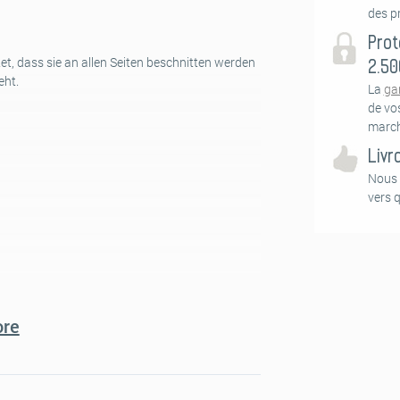
des pr
Prot
et, dass sie an allen Seiten beschnitten werden
2.50
eht.
La
ga
de vo
march
Livr
Nous 
vers 
re