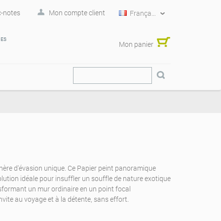
-notes
Mon compte client
Français
RES
Mon panier
ère d'évasion unique. Ce Papier peint panoramique
lution idéale pour insuffler un souffle de nature exotique
nsformant un mur ordinaire en un point focal
nvite au voyage et à la détente, sans effort.