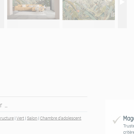
r …
Maga
tructure
|
Vert
|
Salon
|
Chambre d'adolescent
Trust
critèr