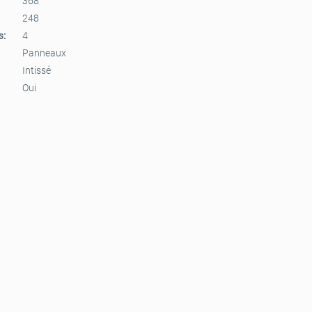
368
248
s:
4
Panneaux
Intissé
Oui