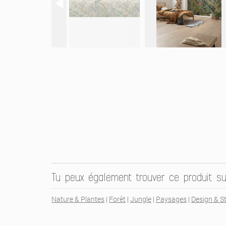
Tu peux également trouver ce produit su
Nature & Plantes
|
Forêt
|
Jungle
|
Paysages
|
Design & S