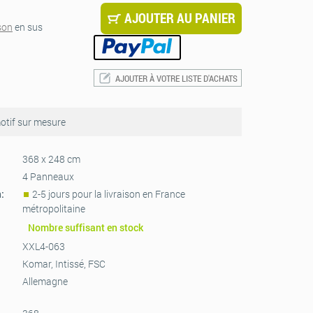
AJOUTER AU PANIER
ison
en sus
AJOUTER À VOTRE LISTE D'ACHATS
tif sur mesure
368 x 248 cm
4 Panneaux
n:
2-5 jours pour la livraison en France
métropolitaine
Nombre suffisant en stock
XXL4-063
Komar, Intissé, FSC
Allemagne