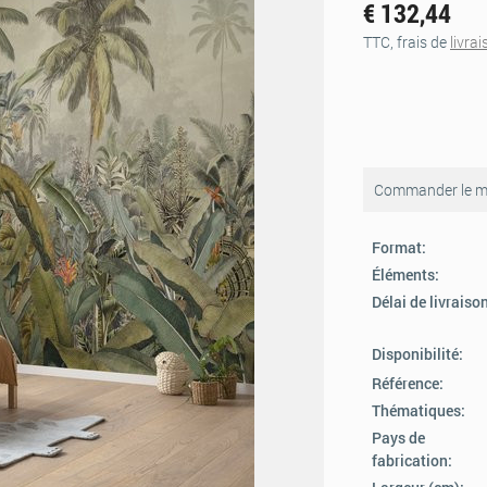
€ 132,44
TTC, frais de
livra
Commander le mo
Format:
Éléments:
Délai de livraiso
Disponibilité:
Référence:
Thématiques:
Pays de
fabrication: