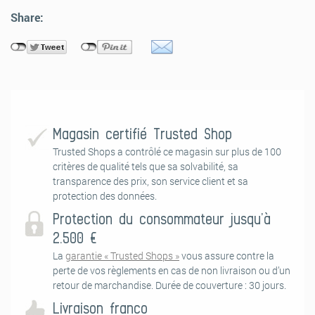
Share:
Papiertapeten
Papiertapeten erfordern beim Anbringen ein wenig Geschick. Unsere
Step-by-Step Anleitung zum richtigen Tapezieren hilft Dir dabei, die
Papiertapete perfekt an die Wand anzubringen und ein optimales
Ergebnis zu erhalten.
Magasin certifié Trusted Shop
Trusted Shops a contrôlé ce magasin sur plus de 100
critères de qualité tels que sa solvabilité, sa
transparence des prix, son service client et sa
protection des données.
Protection du consommateur jusqu’à
2.500 €
1. Vorbereitung Untergrund
La
garantie « Trusted Shops »
vous assure contre la
Die Untergrundvorbereitung ist das A und O beim Tapezieren! Damit
perte de vos règlements en cas de non livraison ou d’un
die Fototapete ihre volle optische Wirkung erzielen kann, müssen ein
retour de marchandise. Durée de couverture : 30 jours.
paar Dinge beachtet werden: Die Wand sollte sauber, glatt und
Livraison franco
fettfrei sein. Eventuelle Tapetenreste, Beschichtungen, raue Stellen