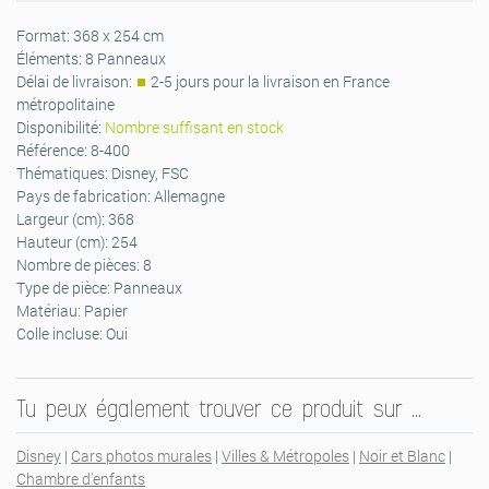
Format:
368 x 254 cm
Éléments:
8 Panneaux
Délai de livraison:
2-5 jours pour la livraison en France
métropolitaine
Disponibilité:
Nombre suffisant en stock
Référence:
8-400
Thématiques:
Disney, FSC
Pays de fabrication:
Allemagne
Largeur (cm):
368
Hauteur (cm):
254
Nombre de pièces:
8
Type de pièce:
Panneaux
Matériau:
Papier
Colle incluse:
Oui
Tu peux également trouver ce produit sur …
Disney
|
Cars photos murales
|
Villes & Métropoles
|
Noir et Blanc
|
Chambre d'enfants