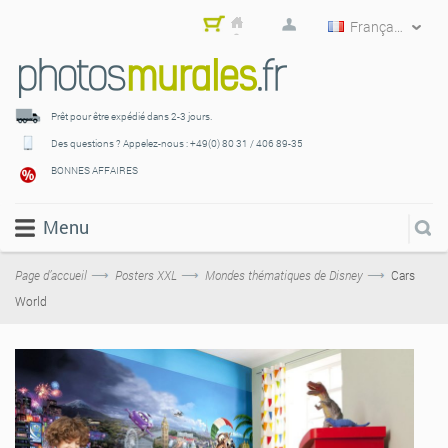
Français
Mon
pani
er
Prêt pour être expédié
dans 2-3 jours.
Des questions ? Appelez-nous :
+49(0) 80 31 / 406 89-35
BONNES AFFAIRES
Menu
Page d’accueil
Posters XXL
Mondes thématiques de Disney
Cars
World