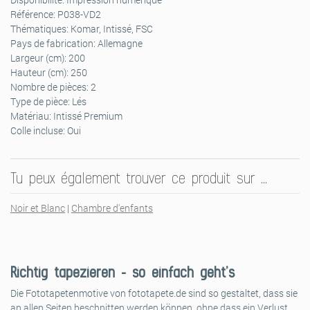
Référence:
P038-VD2
Thématiques:
Komar, Intissé, FSC
Pays de fabrication:
Allemagne
Largeur (cm):
200
Hauteur (cm):
250
Nombre de pièces:
2
Type de pièce:
Lés
Matériau:
Intissé Premium
Colle incluse:
Oui
Tu peux également trouver ce produit sur …
Noir et Blanc
|
Chambre d'enfants
Richtig tapezieren – so einfach geht’s
Die Fototapetenmotive von fototapete.de sind so gestaltet, dass sie
an allen Seiten beschnitten werden können, ohne dass ein Verlust