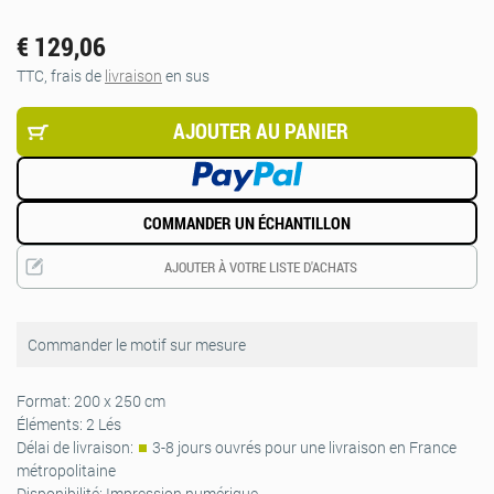
€ 129,06
TTC, frais de
livraison
en sus
AJOUTER AU PANIER
COMMANDER UN ÉCHANTILLON
AJOUTER À VOTRE LISTE D'ACHATS
Commander le motif sur mesure
Format:
200 x 250 cm
Éléments:
2 Lés
Délai de livraison:
3-8 jours ouvrés pour une livraison en France
métropolitaine
Disponibilité:
Impression numérique