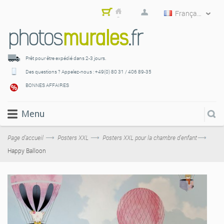
Français
Mon
pani
er
Prêt pour être expédié
dans 2-3 jours.
Des questions ? Appelez-nous :
+49(0) 80 31 / 406 89-35
BONNES AFFAIRES
Menu
Page d’accueil
Posters XXL
Posters XXL pour la chambre d'enfant
Happy Balloon