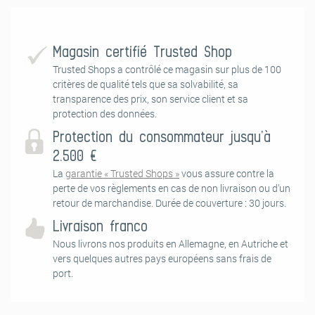
Ergebnis zu erhalten.
Magasin certifié Trusted Shop
Trusted Shops a contrôlé ce magasin sur plus de 100
critères de qualité tels que sa solvabilité, sa
transparence des prix, son service client et sa
protection des données.
Protection du consommateur jusqu’à
2.500 €
1. Vorbereitung Untergrund
La
garantie « Trusted Shops »
vous assure contre la
Die Untergrundvorbereitung ist das A und O beim Tapezieren! Damit
perte de vos règlements en cas de non livraison ou d’un
die Fototapete ihre volle optische Wirkung erzielen kann, müssen ein
retour de marchandise. Durée de couverture : 30 jours.
paar Dinge beachtet werden: Die Wand sollte sauber, glatt und
Livraison franco
fettfrei sein. Eventuelle Tapetenreste, Beschichtungen, raue Stellen
oder Öl-/Latexfarben sollten entfernt und Löcher und Risse
Nous livrons nos produits en Allemagne, en Autriche et
verspachtelt werden. Damit die Fototapete gut durchtrocknen kann,
vers quelques autres pays européens sans frais de
muss der Untergrund Feuchtigkeit aufnehmen können.
port.
2. Vorbereitung Kleister