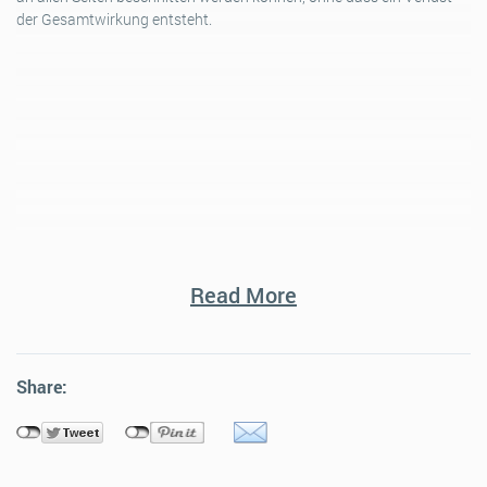
der Gesamtwirkung entsteht.
Read More
Share:
Papiertapeten
Papiertapeten erfordern beim Anbringen ein wenig Geschick. Unsere
Step-by-Step Anleitung zum richtigen Tapezieren hilft Dir dabei, die
Papiertapete perfekt an die Wand anzubringen und ein optimales