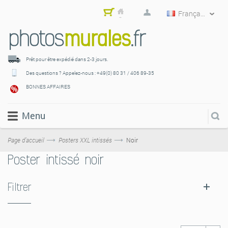
Français
Mon
pani
er
Prêt pour être expédié
dans 2-3 jours.
Des questions ? Appelez-nous :
+49(0) 80 31 / 406 89-35
BONNES AFFAIRES
Menu
Page d’accueil
Posters XXL intissés
Noir
Poster intissé noir
Filtrer