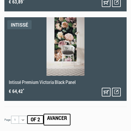
*
€ 63,89
INTISSÉ
Intissé Premium Victoria Black Panel
*
€ 64,42
AVANCER
OF 2
Page:
1