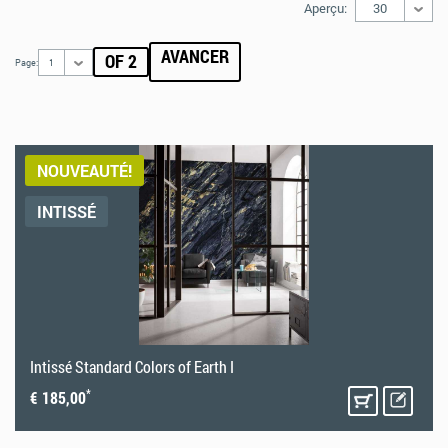
30
Aperçu:
AVANCER
OF 2
Page:
1
NOUVEAUTÉ!
INTISSÉ
Intissé Standard Colors of Earth I
*
€ 185,00