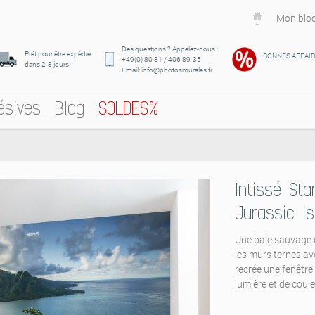
Mon bloc
Des questions ? Appelez-nous :
Prêt pour être expédié
BONNES AFFAI
+49(0) 80 31 / 406 89-35
dans 2-3 jours.
Email: info@photosmurales.fr
ésives
Blog
SOLDES%
Intissé Sta
Jurassic I
Une baie sauvage e
les murs ternes av
recrée une fenêtre
lumière et de coul