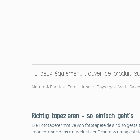
Tu peux également trouver ce produit su
Nature & Plantes
|
Forêt
|
Jungle
|
Paysages
|
Vert
|
Salo
Richtig tapezieren – so einfach geht’s
Die Fototapetenmotive von fototapete.de sind so gestalt
können, ohne dass ein Verlust der Gesamtwirkung entst