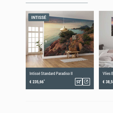
Papiertapeten
Papiertapeten erfordern beim Anbringen ein wenig Gesc
INTISSÉ
richtigen Tapezieren hilft Dir dabei, die Papiertapete p
Ergebnis zu erhalten.
aradise
Intissé Standard Paradiso II
*
€ 235,66
€ 38,
1. Vorbereitung Untergrund
Die Untergrundvorbereitung ist das A und O beim Tapezie
Wirkung erzielen kann, müssen ein paar Dinge beachtet w