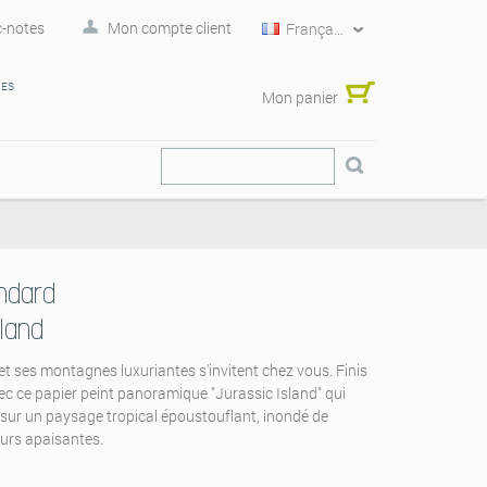
-notes
Mon compte client
Français
RES
Mon panier
ndard
sland
t ses montagnes luxuriantes s'invitent chez vous. Finis
ec ce papier peint panoramique "Jurassic Island" qui
 sur un paysage tropical époustouflant, inondé de
eurs apaisantes.