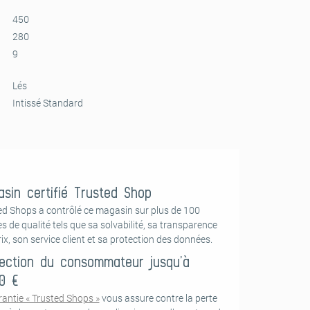
450
280
9
Lés
Intissé Standard
sin certifié Trusted Shop
ed Shops a contrôlé ce magasin sur plus de 100
es de qualité tels que sa solvabilité, sa transparence
ix, son service client et sa protection des données.
ection du consommateur jusqu’à
0 €
rantie « Trusted Shops »
vous assure contre la perte