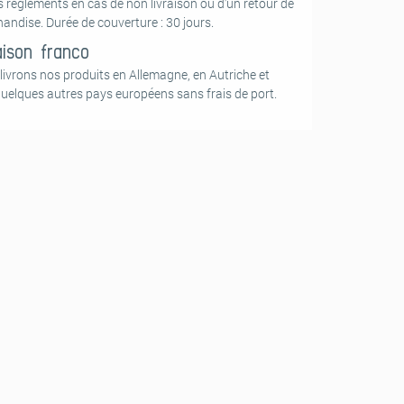
s règlements en cas de non livraison ou d’un retour de
andise. Durée de couverture : 30 jours.
aison franco
livrons nos produits en Allemagne, en Autriche et
quelques autres pays européens sans frais de port.