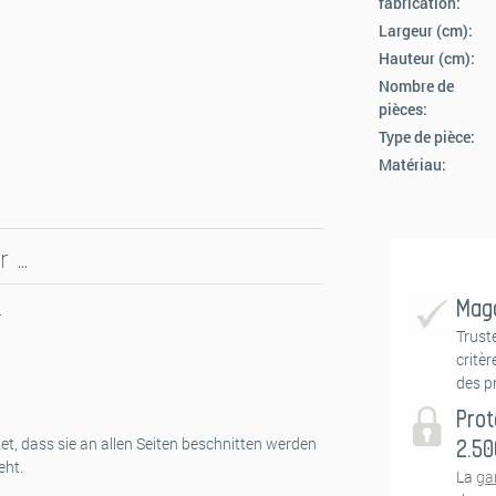
fabrication:
Largeur (cm):
Hauteur (cm):
Nombre de
pièces:
Type de pièce:
Matériau:
r …
Maga
n
Trust
critèr
des pr
Prot
et, dass sie an allen Seiten beschnitten werden
2.50
eht.
La
ga