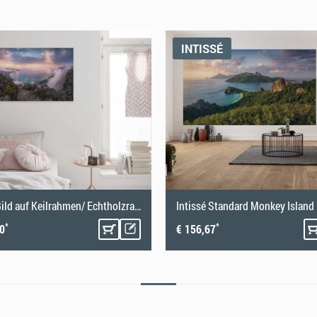
hick. Unsere Step-by-Step Anleitung zum
INTISSÉ
erfekt an die Wand anzubringen und ein optimales
Vlies Bild auf Keilrahmen/ Echtholzrahmen Coastal Paradise
Intissé Standard Monkey Island
*
*
50
€ 156,67
ren! Damit die Fototapete ihre volle optische
erden: Die Wand sollte sauber, glatt und