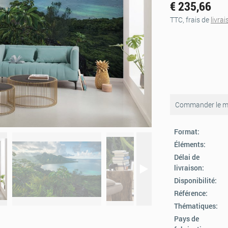
€ 235,66
TTC, frais de
livra
Commander le mo
Format:
Éléments:
Délai de
livraison:
Disponibilité:
Référence:
Thématiques:
Pays de