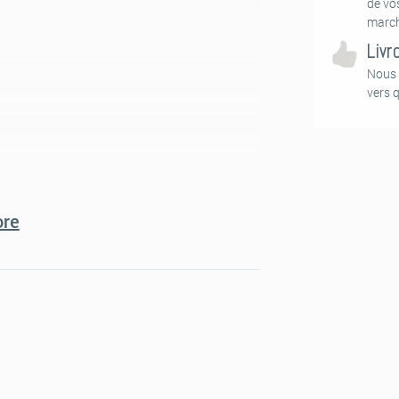
de vo
march
Livr
Nous 
vers 
re