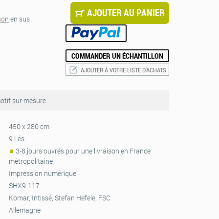
AJOUTER AU PANIER
ison
en sus
COMMANDER UN ÉCHANTILLON
AJOUTER À VOTRE LISTE D'ACHATS
tif sur mesure
450 x 280 cm
9 Lés
3-8 jours ouvrés pour une livraison en France
métropolitaine
Impression numérique
SHX9-117
Komar, Intissé, Stefan Hefele, FSC
Allemagne