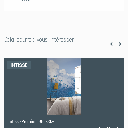
2. Vorbereitung Kleister
Kleister gemäß der Anweisung auf der Kleisterverpackung anrühren
(ca. 40g auf 1 Liter Wasser bzw. ca. 60g auf 1,5 Liter Wasser).
Cela pourrait vous intéresser:
3. Anzeichnen an der Wand
Da Papiertapeten aus mehreren Teilen bestehen, ist es wichtig, dass
die Bogen exakt positioniert werden. Da Wände nicht immer exakt
INTISSÉ
rechtwinklig sind, empfehlen wir von der
Wandmitte
aus zu
tapezieren. Mit Hilfe von Wasserwaage und Lot kann eine
horizontale und eine vertikale Hilfslinie an die Wandmitte gezeichnet
werden.
4. Vorbereitung Fototapete
Papiertapeten müssen vor dem Anbringen an der Wand mit Kleister
eingestrichen werden. Die Bogen auslegen und mit einer Veloursrolle
Intissé Premium Blue Sky
oder Kleisterbürste in gleichmäßigen Strichen sorgfältig einkleistern.