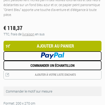
éclatantes sur un fond bleu azur et or, ce papier peint panoramique
"Orient Bleu" apporte une touche d'aventure et d'élégance à toute
pièce.
€ 118,37
TTC, frais de
livraison
en sus
AJOUTER AU PANIER
COMMANDER UN ÉCHANTILLON
AJOUTER À VOTRE LISTE D'ACHATS
Commander le motif sur mesure
Format:
200 x 270 cm