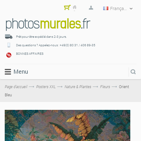
Français
Mon
pani
er
Prêt pour être expédié
dans 2-3 jours.
Des questions ? Appelez-nous :
+49(0) 80 31 / 406 89-35
BONNES AFFAIRES
Menu
Page d’accueil
Posters XXL
Nature & Plantes
Fleurs
Orient
Bleu