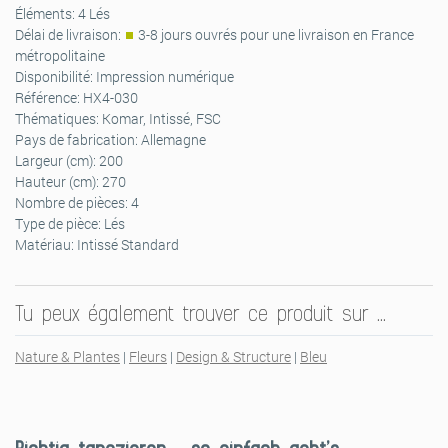
Éléments:
4 Lés
Délai de livraison:
3-8 jours ouvrés pour une livraison en France
métropolitaine
Disponibilité:
Impression numérique
Référence:
HX4-030
Thématiques:
Komar, Intissé, FSC
Pays de fabrication:
Allemagne
Largeur (cm):
200
Hauteur (cm):
270
Nombre de pièces:
4
Type de pièce:
Lés
Matériau:
Intissé Standard
Tu peux également trouver ce produit sur …
Nature & Plantes
|
Fleurs
|
Design & Structure
|
Bleu