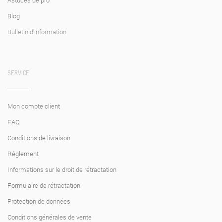
20°C tapeziert, Luftzug sollte vermieden werden (im Winter mäßig
heizen, Fenster geschlossen halten). Überstehende Ränder können
Blog
nach der Trocknung einfach mit einem Cuttermesser abgeschnitten
Bulletin d'information
werden.
SERVICE
Mon compte client
FAQ
Conditions de livraison
Règlement
Informations sur le droit de rétractation
Formulaire de rétractation
Protection de données
Conditions générales de vente