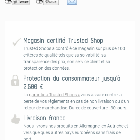
Papiertapeten erfordern beim Anbringen ein wenig Geschick. Unsere
Step-by-Step Anleitung zum richtigen Tapezieren hilft Dir dabei, die
Papiertapete perfekt an die Wand anzubringen und ein optimales
Ergebnis zu erhalten.
Magasin certifié Trusted Shop
Trusted Shops a contrôlé ce magasin sur plus de 100
critères de qualité tels que sa solvabilité, sa
transparence des prix, son service client et sa
protection des données.
Protection du consommateur jusqu’à
2.500 €
1. Vorbereitung Untergrund
La
garantie « Trusted Shops »
vous assure contre la
Die Untergrundvorbereitung ist das A und O beim Tapezieren! Damit
perte de vos règlements en cas de non livraison ou d’un
die Fototapete ihre volle optische Wirkung erzielen kann, müssen ein
retour de marchandise. Durée de couverture : 30 jours.
paar Dinge beachtet werden: Die Wand sollte sauber, glatt und
Livraison franco
fettfrei sein. Eventuelle Tapetenreste, Beschichtungen, raue Stellen
oder Öl-/Latexfarben sollten entfernt und Löcher und Risse
Nous livrons nos produits en Allemagne, en Autriche et
verspachtelt werden. Damit die Fototapete gut durchtrocknen kann,
vers quelques autres pays européens sans frais de
muss der Untergrund Feuchtigkeit aufnehmen können.
port.