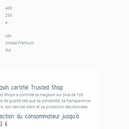
400
250
4
Lés
Intissé Premium
Oui
sin certifié Trusted Shop
ed Shops a contrôlé ce magasin sur plus de 100
es de qualité tels que sa solvabilité, sa transparence
ix, son service client et sa protection des données.
ection du consommateur jusqu’à
0 €