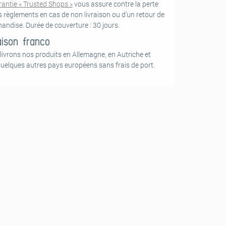
rantie « Trusted Shops »
vous assure contre la perte
s règlements en cas de non livraison ou d’un retour de
andise. Durée de couverture : 30 jours.
aison franco
livrons nos produits en Allemagne, en Autriche et
quelques autres pays européens sans frais de port.