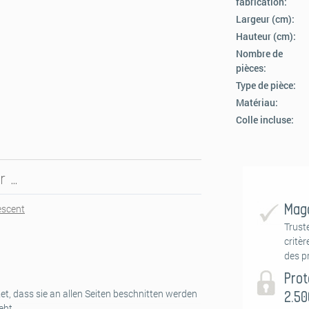
fabrication:
Largeur (cm):
Hauteur (cm):
Nombre de
pièces:
Type de pièce:
Matériau:
Colle incluse:
r …
Maga
escent
Trust
critèr
des pr
Prot
et, dass sie an allen Seiten beschnitten werden
2.50
eht.