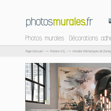
Photos murales
Décorations adh
Page d’accueil
Posters XXL
Mondes thématiques de Disne