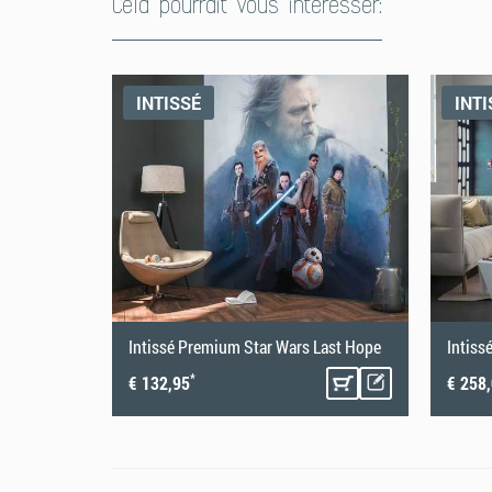
Cela pourrait vous intéresser:
Papiertapeten
Papiertapeten erfordern beim Anbringen ein wenig Gesc
INTISSÉ
INTI
richtigen Tapezieren hilft Dir dabei, die Papiertapete p
Ergebnis zu erhalten.
Empire
Intissé Premium Star Wars Last Hope
*
€ 132,95
€ 258
1. Vorbereitung Untergrund
Die Untergrundvorbereitung ist das A und O beim Tapezie