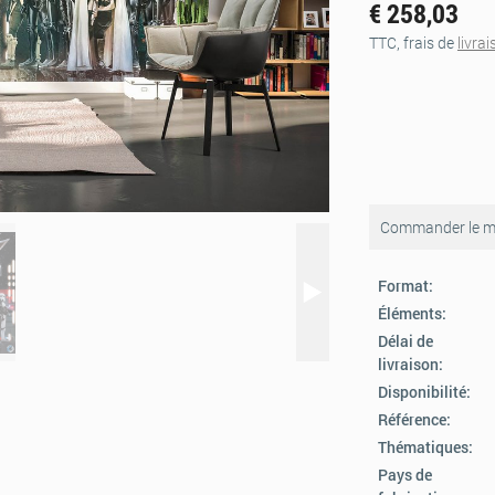
€ 258,03
TTC, frais de
livra
Commander le mo
Format:
Éléments:
Délai de
livraison:
Disponibilité:
Référence:
Thématiques:
Pays de