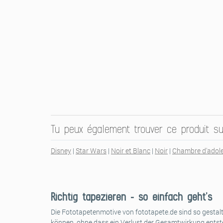
Tu peux également trouver ce produit su
Disney
|
Star Wars
|
Noir et Blanc
|
Noir
|
Chambre d'adol
Richtig tapezieren – so einfach geht’s
Die Fototapetenmotive von fototapete.de sind so gestalt
können, ohne dass ein Verlust der Gesamtwirkung entst