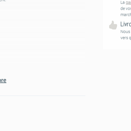
La
ga
de vo
march
Livr
Nous 
vers 
re