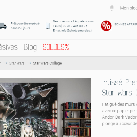
Mon bloc
Des questions ? Appelez-nous :
Prêt pour être expédié
BONNES AFFAI
+49(0) 80 31 / 406 89-35
dans 2-3 jours.
Email: info@photosmurales.fr
ésives
Blog
SOLDES%
y
Star Wars
Star Wars Collage
Intissé Pr
Star Wars 
Fatigué des murs v
avec ce papier pe
Andor, Dark Vador 
plonge au cœur de 