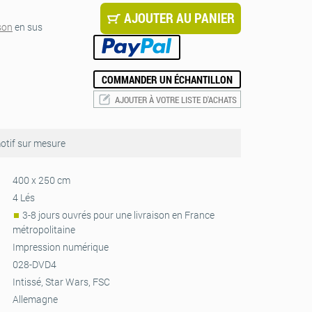
AJOUTER AU PANIER
ison
en sus
COMMANDER UN ÉCHANTILLON
AJOUTER À VOTRE LISTE D'ACHATS
tif sur mesure
400 x 250 cm
4 Lés
3-8 jours ouvrés pour une livraison en France
métropolitaine
Impression numérique
028-DVD4
Intissé, Star Wars, FSC
Allemagne