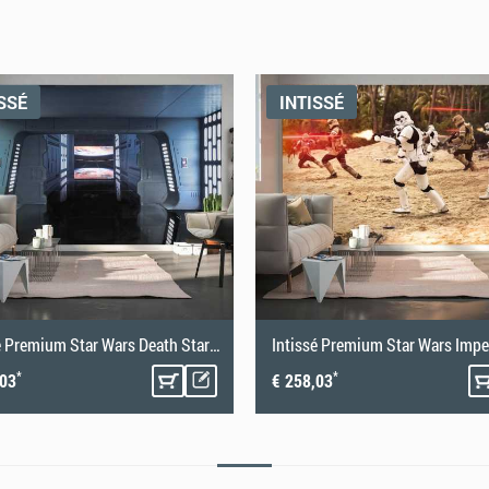
hick. Unsere Step-by-Step Anleitung zum
SSÉ
INTISSÉ
erfekt an die Wand anzubringen und ein optimales
Intissé Premium Star Wars Death Star Floor
*
*
,03
€ 258,03
ren! Damit die Fototapete ihre volle optische