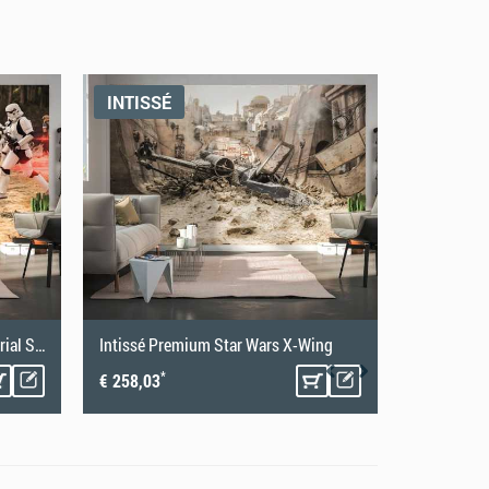
INTISSÉ
INTISSÉ
Intissé Premium Star Wars Imperial Strike II
Intissé Premium Star Wars X-Wing
Intissé Pr
*
*
€ 258,03
€ 132,95