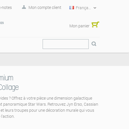
-notes
Mon compte client
Français
RES
Mon panier
emium
Collage
ides ? Offrez à votre pièce une dimension galactique
int panoramique Star Wars. Retrouvez Jyn Erso, Cassian
et leurs troupes pour une décoration murale qui vous
l'action.