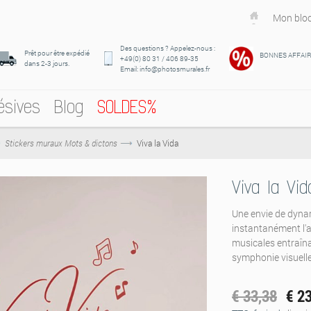
Mon bloc
Des questions ? Appelez-nous :
Prêt pour être expédié
BONNES AFFAI
+49(0) 80 31 / 406 89-35
dans 2-3 jours.
Email: info@photosmurales.fr
ésives
Blog
SOLDES%
Stickers muraux Mots & dictons
Viva la Vida
Viva la Vid
Une envie de dynami
instantanément l'
musicales entraîn
symphonie visuelle 
€ 33,38
€ 2