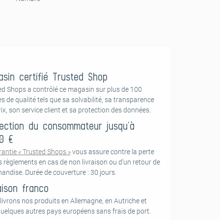
sin certifié Trusted Shop
ed Shops a contrôlé ce magasin sur plus de 100
es de qualité tels que sa solvabilité, sa transparence
ix, son service client et sa protection des données.
ection du consommateur jusqu’à
0 €
rantie « Trusted Shops »
vous assure contre la perte
s règlements en cas de non livraison ou d’un retour de
andise. Durée de couverture : 30 jours.
aison franco
livrons nos produits en Allemagne, en Autriche et
quelques autres pays européens sans frais de port.