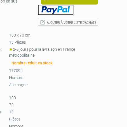
ison
en sus
AJOUTER À VOTRE LISTE D'ACHATS
100 x 70 cm
13 Pièces
n:
2-5 jours pour la livraison en France
métropolitaine
Nombre réduit en stock
17709h
Nombre
Allemagne
100
70
s:
13
Pièces
Nombre