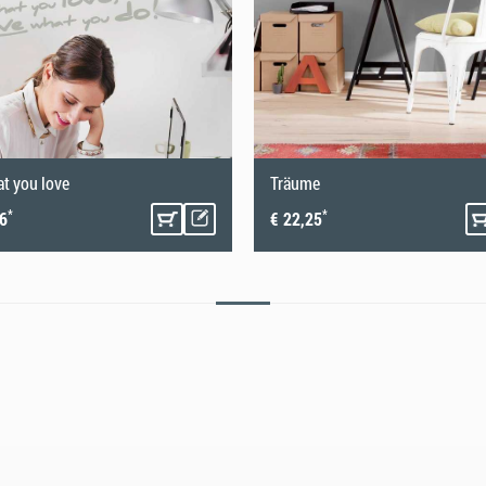
t you love
Träume
*
*
86
€ 22,25
ren! Damit die Fototapete ihre volle optische
erden: Die Wand sollte sauber, glatt und
aue Stellen oder Öl-/Latexfarben sollten entfernt
ototapete gut durchtrocknen kann, muss der
 anrühren (ca. 40g auf 1 Liter Wasser bzw. ca.