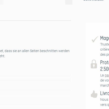
Maga
Trust
critèr
et, dass sie an allen Seiten beschnitten werden
des pr
eht.
Prot
2.50
La
ga
de vo
march
Livr
Nous 
vers 