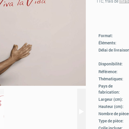
TTC, frais de
livra
Format:
Éléments:
Délai de livraiso
Disponibilité:
Référence:
Thématiques:
Pays de
fabrication:
Largeur (cm):
Hauteur (cm):
Nombre de pièce
Type de pièce:
Colle incluse: