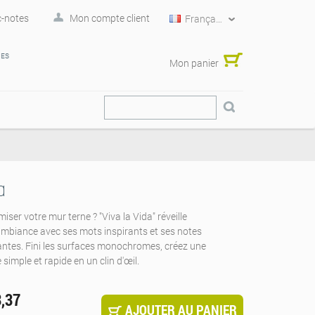
-notes
Mon compte client
Français
RES
Mon panier
a
ser votre mur terne ? "Viva la Vida" réveille
ambiance avec ses mots inspirants et ses notes
antes. Fini les surfaces monochromes, créez une
simple et rapide en un clin d'œil.
3,37
AJOUTER AU PANIER