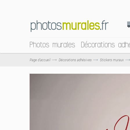
Photos murales
Décorations adh
Page d’accueil
Décorations adhésives
Stickers muraux